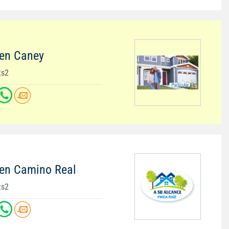
 en Caney
ts2
 en Camino Real
ts2