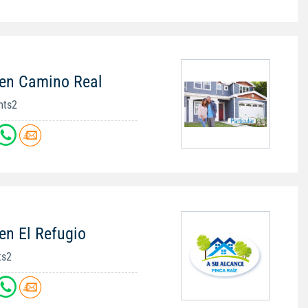
 en Camino Real
mts2
en El Refugio
ts2