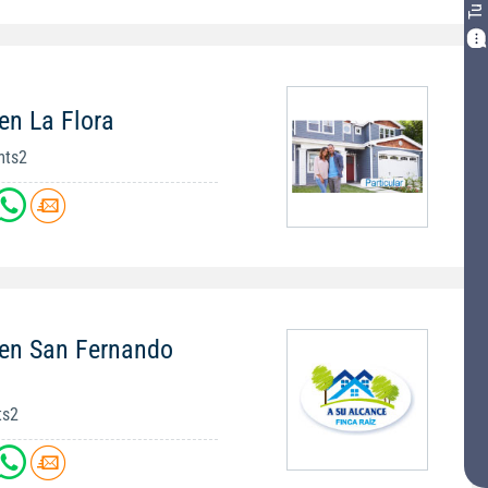
en La Flora
mts2
 en San Fernando
ts2