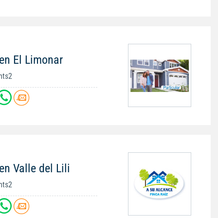
en El Limonar
mts2
n Valle del Lili
mts2