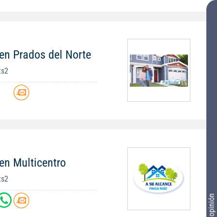
en Prados del Norte
ts2
en Multicentro
ts2
Tu opinión