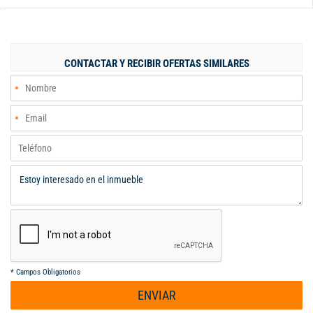
americano, zona de ropas, estudio, alcoba de servicio con baño.
El apartamento tiene parqueadero doble en sótano y un
depósito grande cerca al ascensor. El condominio cuenta con
cuenta con amplias zonas verdes, excelente áreas sociales que
CONTACTAR Y RECIBIR OFERTAS SIMILARES
incluye piscina de adultos y de niños, jacuzzi, sauna, salón
social, gimnasio equipado y zona infantil, también cuenta con
vigilancia y portería las 24 horas en un ambiente seguro y
tranquilo. Disfruta de la comodidad de tener todo en un solo
lugar con la seguridad que ofrece un conjunto cerrado. Cerca de
Universidad San Buenaventura, ICESI, Centro Comercial Pance
122. No pierdas la oportunidad de vivir en el exclusivo sector de
Pance en Cali.
*
Campos Obligatorios
ENVIAR