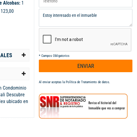
e Alcobas:
1
:
123,00
IALES
*
Campos Obligatorios
ENVIAR
Al enviar aceptas la
Política de Tratamiento de datos
.
n Condominio
Cali Descubre
lex ubicado en
conjunto
partamentos,
tar y
 un hogar
clusivas para