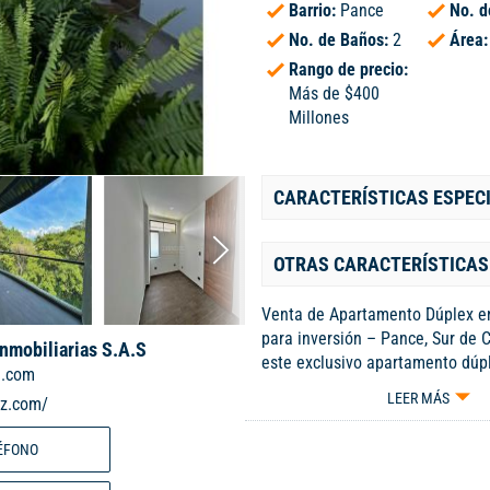
Barrio:
Pance
No. d
No. de Baños:
2
Área
Rango de precio:
Más de $400
Millones
CARACTERÍSTICAS ESPEC
OTRAS CARACTERÍSTICAS
Venta de Apartamento Dúplex e
para inversión – Pance, Sur de 
Inmobiliarias S.A.S
este exclusivo apartamento dúp
l.com
el prestigioso barrio Pance. Un 
LEER MÁS
iz.com/
residencial compuesto por 30 a
diseñado pensando en tu bienes
ÉFONO
comodidad. Aquí disfrutarás de
acogedor con áreas comunes ex