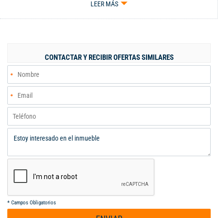
LEER MÁS
principal con vestier y balcón Zona de tv o estudio Zona de
oficios remodelada Terraza con jacuzzi, baño y sala de tv 4
parqueaderos Deposito.
CONTACTAR Y RECIBIR OFERTAS SIMILARES
*
Campos Obligatorios