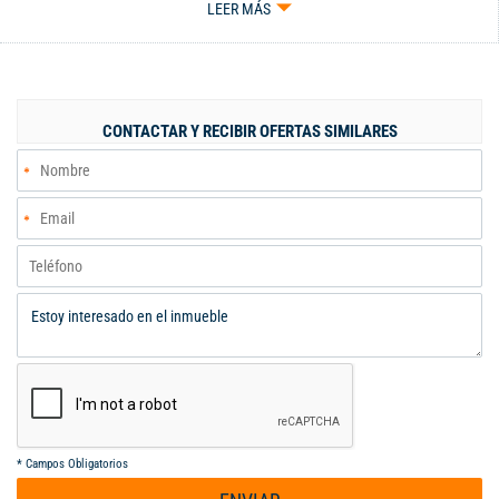
LEER MÁS
COCINA ABIERTA CON BARRA FULL DOTADA CON PUERTA
CORREDIZA PARA CERRARLA TAMBIEN, ALCOBA DE SERVICIO,
ZONA DE OFICIOS, TRES ALCOBAS CADA UNA CON BAÑO, LA
PRINCIPAL CON VESTIER, TRES PARQUEADEROS PARALELOS,
DEPOSITO AMPLIO, ZONA SOCIAL COMPLETA CON SALA DE
CONTACTAR Y RECIBIR OFERTAS SIMILARES
JUNTAS, DOS ASCENSORES POR TORRE. TODAS LAS
HABITACIONES CON HERMOSA VISTA. CERCA DE
UNIVERSIDADES, COLEGIOS, TRANSPORTE,..ADMINISTRACIÓN
$800.000. CONTÁCTENOS 3148944132- 3104012301
*
Campos Obligatorios