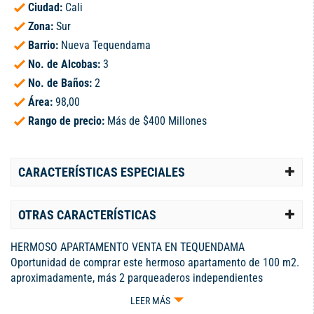
Ciudad:
Cali
Zona:
Sur
Barrio:
Nueva Tequendama
No. de Alcobas:
3
No. de Baños:
2
Área:
98,00
Rango de precio:
Más de $400 Millones
CARACTERÍSTICAS ESPECIALES
OTRAS CARACTERÍSTICAS
HERMOSO APARTAMENTO VENTA EN TEQUENDAMA
Oportunidad de comprar este hermoso apartamento de 100 m2.
aproximadamente, más 2 parqueaderos independientes
cubiertos ubicado en una de las zonas de mayor valorizaciòn de
LEER MÁS
Cali, cercano al Centro Comercial Palmeto, almacenes,