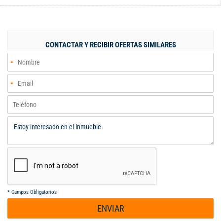
supermercados, centros médicos, vías principales y transporte
público, en el cuarto piso de exclusivo Edificio, excelente estado
de conservación, bella cocina integral recién remodelada, 3
alcobas, la principal con baño privado, sala, comedor, sala de
CONTACTAR Y RECIBIR OFERTAS SIMILARES
estar,baño social y de alcobas, finos acabados, alcoba de
servicio con baño privado, zona de lavanderìa, portería
presencial. piscina y terraza social.
*
Campos Obligatorios
ENVIAR