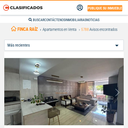
PUBLIQUE SU INMUEBLE
BUSCAR
CONTÁCTENOS
INMOBILIARIAS
NOTICIAS
FINCA RAÍZ
Apartamentos en Venta
5788
Avisos encontrados
Ordenar
Por: