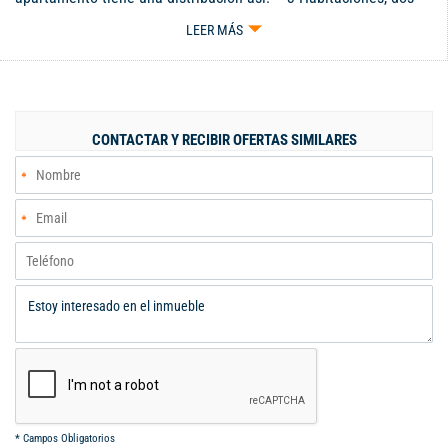
con closet – 1 baño – Cocina semi-integral – Sala-comedor –
LEER MÁS
Zona de oficios – 1 Parqueadero cubierto Unidad residencial sin
ascensor, con juegos infantiles. excelente ubicación.
CONTACTAR Y RECIBIR OFERTAS SIMILARES
*
Campos Obligatorios