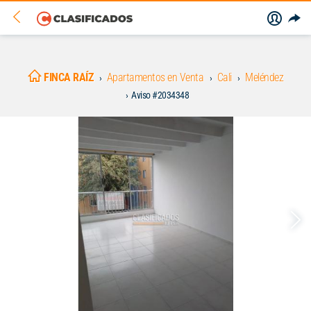
FINCA RAÍZ
Apartamentos en Venta
Cali
Meléndez
Aviso #2034348