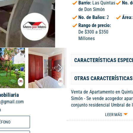
Barrio:
Las Quintas
No. d
de Don Simón
No. de Baños:
2
Área
Rango de precio:
De $300 a $350
Millones
CARACTERÍSTICAS ESPEC
OTRAS CARACTERÍSTICAS
Venta de Apartamento en Quint
obiliaria
Simón - Se vende acogedor apar
m@gmail.com
conjunto residencial Umbral de 
m
4to piso sin ascensor, ubicado
LEER MÁS
estratégicamente sobre la Aven
ÉFONO
justo al lado del concesionario 
área de 80 m2, este inmueble o