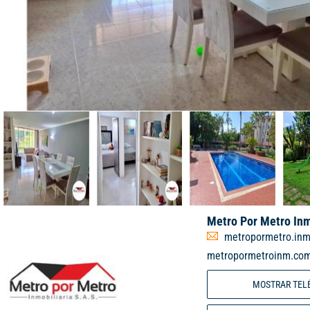
Metro Por Metro Inm
metropormetro.in
metropormetroinm.co
MOSTRAR TEL