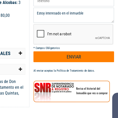
e Alcobas:
3
:
80,00
*
Campos Obligatorios
IALES
ENVIAR
Al enviar aceptas la
Política de Tratamiento de datos
.
as de Don
tamento en el
las Quintas,
ida Pasoancho,
Nissan. Con un
frece espacios