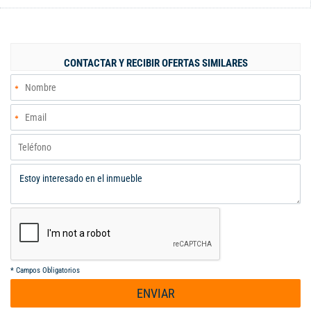
unidad residencial que cuenta con zonas verdes zona de juegos
para niños parqueadero comunitario tiene excelente seguridad
24/7 su ubicación es estratégica cerca a la autopista a la av
Simón Bolívar.. cerca al colegio droguería supermercados
CONTACTAR Y RECIBIR OFERTAS SIMILARES
transporte público es una excelente opción de inversión en uno
de los sectores surcentrales más apetecidos de la ciudad
apartamentos se encuentra el día sin gravámenes el precio es
poco negociable solo se vende en efectivo agenda tu cita
*
Campos Obligatorios
ENVIAR