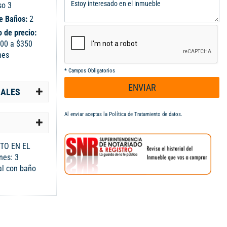
so 3
e Baños:
2
 de precio:
00 a $350
nes
*
Campos Obligatorios
ENVIAR
IALES
Al enviar aceptas la
Política de Tratamiento de datos
.
TO EN EL
nes: 3
al con baño
 para
bitación
cina Zona de
torre cubierto