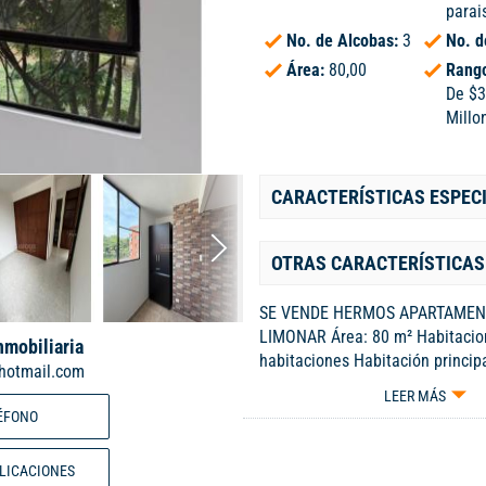
parai
No. de Alcobas:
3
No. d
Área:
80,00
Rango
De $3
Millo
CARACTERÍSTICAS ESPEC
OTRAS CARACTERÍSTICAS
SE VENDE HERMOS APARTAMEN
LIMONAR Área: 80 m² Habitacio
nmobiliaria
habitaciones Habitación princip
hotmail.com
privado Baños: 2 Baño completo
LEER MÁS
habitaciones auxiliares Baño ha
ÉFONO
principal Cocina y servicios: Co
lavado Parqueadero: frente a la 
BLICACIONES
VALOR: 320.000.000