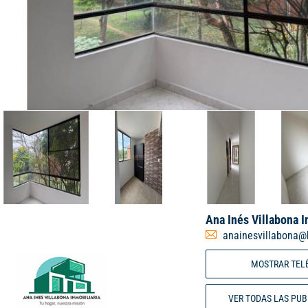
Ana Inés Villabona I
anainesvillabona@
MOSTRAR TEL
VER TODAS LAS PU