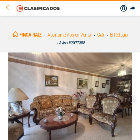
FINCA RAÍZ
Apartamentos en Venta
Cali
El Refugio
Aviso #2077358