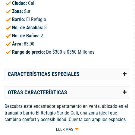
Ciudad:
Cali
Zona:
Sur
Barrio:
El Refugio
No. de Alcobas:
3
No. de Baños:
2
Área:
83,00
Rango de precio:
De $300 a $350 Millones
CARACTERÍSTICAS ESPECIALES
OTRAS CARACTERÍSTICAS
Descubra este encantador apartamento en venta, ubicado en el
tranquilo barrio El Refugio Sur de Cali, una zona ideal que
combina confort y accesibilidad. Cuenta con amplios espacios
que incluyen dos cómodas habitaciones auxiliares, perfectas
LEER MÁS
para el descanso, baño de alcobas, además alcoba principal con