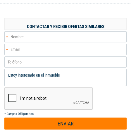
baño, sala- comedor con balcón, cocina tradicional, acabado
tradicionales en buen estado de conservación, cuenta con un
parqueadero y deposito. El apartamento se destaca por su
iluminación natural y frescura, por su ubicacion frente a un
CONTACTAR Y RECIBIR OFERTAS SIMILARES
parque que proporciona una vista muy agradable. Además, se
encuentra en un estrato 4, lo que asegura un entorno seguro y
amigable. En sus alrededores, la zona ofrece una variedad de
servicios, como universidades, tiendas, parques y transporte
público, facilitando su vida diaria. No deje pasar la oportunidad
de conocer este maravilloso apartamento que puede convertirse
en su nuevo hogar. Contáctenos para más información y
agendar una visita.
*
Campos Obligatorios
ENVIAR