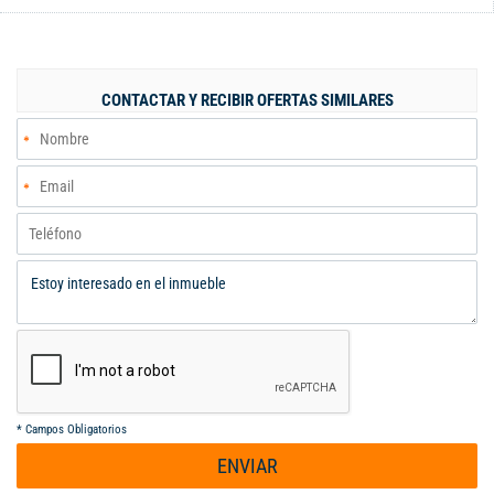
vigilancia las 24/7. VALOR DE VENTA $250.000.000 negociables
- VALOR DE LA ADMINISTRACIÓN: $380.000. Más información y
agendamiento de visitas con Lilian Vidal comunicarse o escribir
al 318 3349388 Código interno: V464964
CONTACTAR Y RECIBIR OFERTAS SIMILARES
*
Campos Obligatorios
ENVIAR