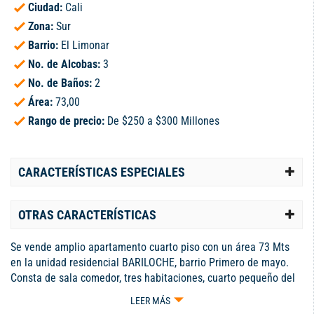
Ciudad:
Cali
Zona:
Sur
Barrio:
El Limonar
No. de Alcobas:
3
No. de Baños:
2
Área:
73,00
Rango de precio:
De $250 a $300 Millones
CARACTERÍSTICAS ESPECIALES
OTRAS CARACTERÍSTICAS
Se vende amplio apartamento cuarto piso con un área 73 Mts
en la unidad residencial BARILOCHE, barrio Primero de mayo.
Consta de sala comedor, tres habitaciones, cuarto pequeño del
servicio, zona de lavandería, cocina integral y baño social. La
LEER MÁS
unidad cuenta con piscina, parqueadero, zonas verdes y