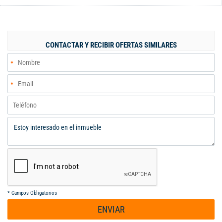
ESTUDIO, CUATRO ALCOBAS, CUATRO BAÑOS, CALENTADOR DE
AGUA, SISTEMA DE AIRE ACONDICIONADO CENTRAL, Y GAS
DOMICILIARIO. PARQUEADEROO CUBIERTO CON ESCRITURA
PUBLICA. ADMINISTRACION $ 75.000(MANTENIMIENTO
CONTACTAR Y RECIBIR OFERTAS SIMILARES
ASCENSOR, SERVICIOS PUBLICOS DE AREAS COMUNES). EL
EDIFICIO NO TIENE PISCINA, NI ZONAS SOCIALES. PRECIO DE
VENTA $ 380 MILLONES NEGOCIABLES. ... - Código 9721511
*
Campos Obligatorios
ENVIAR