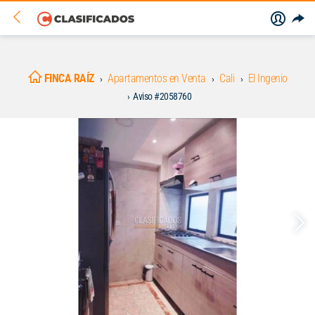
FINCA RAÍZ
Apartamentos en Venta
Cali
El Ingenio
Aviso #2058760