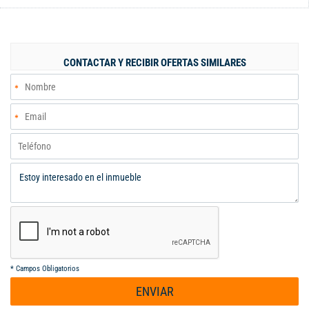
residencial. Tamaño área construida de 162m2 lo hacen ideal
para familias grandes, al contar con tres alcobas, tres baños, un
garaje y zona de ropas con patio amplia. Esta casa se completa
con un amplio balcón, una biblioteca/estudio, un
CONTACTAR Y RECIBIR OFERTAS SIMILARES
citófono/intercomunicador, clósets, cocina integral tipo
americano y un depósito. Tanto el garaje como el parqueadero
para visitantes cuentan con acceso pavimentado, por lo que no
será difícil moverse entre los vehículos. El gas domiciliario se
encarga de cuidar el correcto funcionamiento del hogar y la
entrada de las alcobas se ve acogida por el hall.
*
Campos Obligatorios
ENVIAR