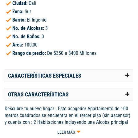
Ciudad:
Cali
Zona:
Sur
Barrio:
El Ingenio
No. de Alcobas:
3
No. de Baños:
3
Área:
100,00
Rango de precio:
De $350 a $400 Millones
CARACTERÍSTICAS ESPECIALES
OTRAS CARACTERÍSTICAS
Descubre tu nuevo hogar ¡ Este acogedor Apartamento de 100
metros cuadrados se encuentra en el tercer piso (sin ascensor)
y cuenta con : 2 Habitaciones incluyendo una Alcoba principal
con baño privado, 2 Baños uno de ellos en la Habitación
LEER MÁS
Principal otro social , Amplia Cocina Moderna perfecta para tus