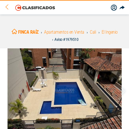
FINCA RAÍZ
Apartamentos en Venta
Cali
El Ingenio
Aviso #1979510