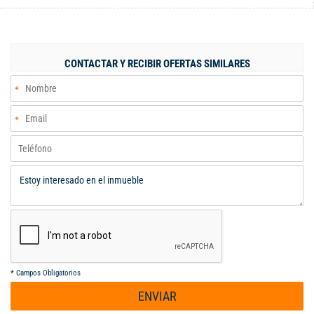
momentos culinarios, Espacio para Sala Comedor con Vista
Interna a la Piscina y a la zona BBQ ideal para disfrutar con
Familiares y Amigos. Además el Apartamento incluye :
Parqueadero Propio Cubierto para 2 Vehículos , Zona Verde con
CONTACTAR Y RECIBIR OFERTAS SIMILARES
Área Infantil, Vigilancia 24/7 para tu Tranquilidad y seguridad .
Ubicación Privilegiada a un paso del Parque El Ingenio y de la
Avenida Pasoancho, en una zona tranquila alejada de los
puestos de comercio y alimentos. Muy cerca de Alkosto, así
como de los Supermercados Éxito, San Andresito y el Centro
Comercial Unicentro.
*
Campos Obligatorios
ENVIAR