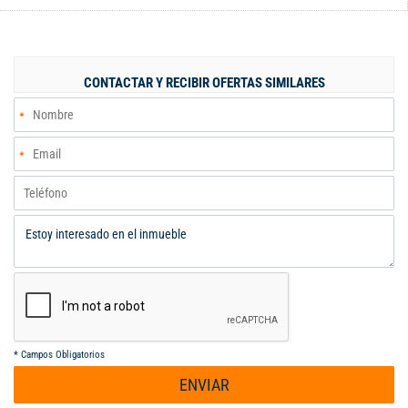
comerciales como Cosmocentro y Mall Plaza, universidades
como la Universidad Santiago y con excelentes vías de acceso.
Ademas de las 3 habitaciones tiene habitación de servicio y
parqueadero propio en sótano. ¡Listo para remodelar a tu gusto!
CONTACTAR Y RECIBIR OFERTAS SIMILARES
Crea el hogar que siempre has soñado. Ascensor en pisos
intermedios, shut de basuras en cada piso y porteria diurna
¡Imagina las posibilidades de remodelar! teniendo en cuenta la
distribución versátil y pensar en acabados de alta calidad, este
apartamento es perfecto para familias o aquellos que buscan
un espacio amplio y funcional. ¡VEN Y CONÓCELO! AGENDA TU
CITA YA
*
Campos Obligatorios
ENVIAR