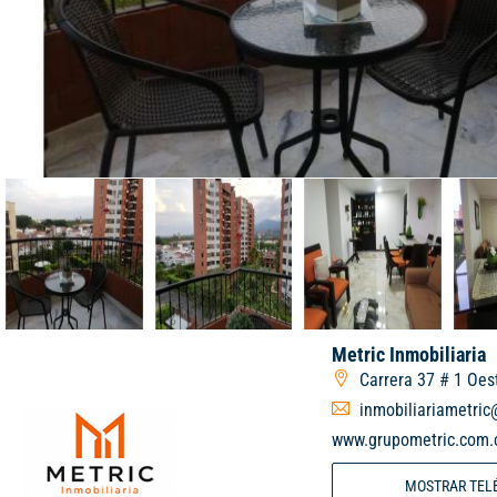
Metric Inmobiliaria
Carrera 37 # 1 Oest
inmobiliariametri
www.grupometric.com.
MOSTRAR TEL