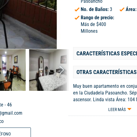
Pasoancho
No. de Baños:
3
Área
Rango de precio:
Más de $400
Millones
CARACTERÍSTICAS ESPEC
OTRAS CARACTERÍSTICAS
Muy buen apartamento en conjun
en la Ciudadela Pasoancho. Sép
ascensor. Linda vista Área: 104
e - 46
Sala comedor, balcón, estudio a
LEER MÁS
c@gmail.com
social, tres habitaciones, ppal c
integral, zona de oficios, cuarto
co
baño. Parqueadero doble en lín
$450.000 Gusta mucho por la mo
ÉFONO