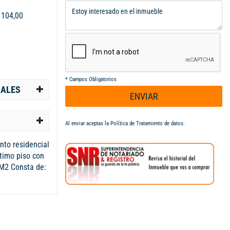
:
104,00
*
Campos Obligatorios
IALES
ENVIAR
Al enviar aceptas la
Política de Tratamiento de datos
.
to residencial
timo piso con
 M2 Consta de:
mplio, baño
on baño, cocina
 de servicio con
ea. Vr admon:
vilidad y su