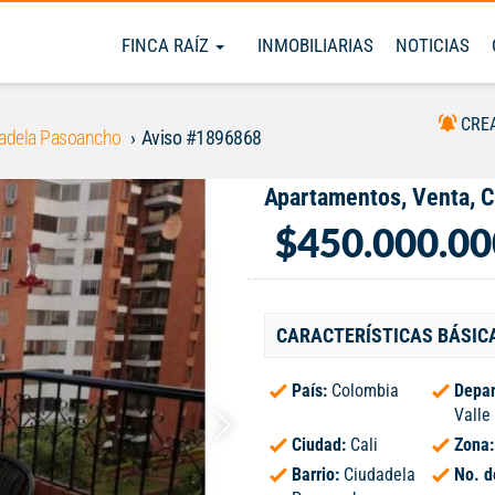
FINCA RAÍZ
INMOBILIARIAS
NOTICIAS
CRE
adela Pasoancho
Aviso #1896868
Apartamentos, Venta, 
$450.000.00
CARACTERÍSTICAS BÁSIC
País:
Colombia
Depar
Valle
Ciudad:
Cali
Zona
Barrio:
Ciudadela
No. d