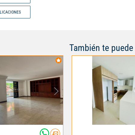
cercanía al parque del Ingenio.
habitado, tranquila, mucho adult
BLICACIONES
condominio ofrece: 2 piscinas, s
juegos para niños.
También te puede 