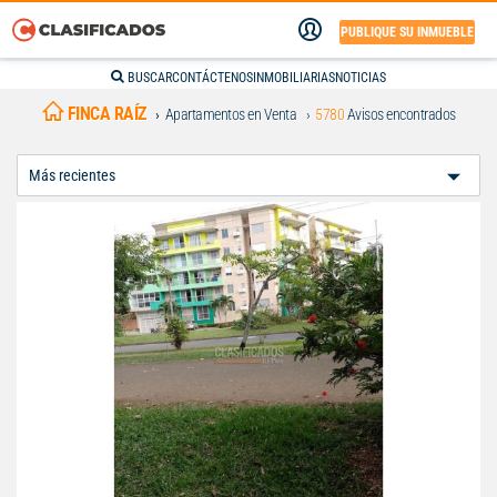
PUBLIQUE SU INMUEBLE
BUSCAR
CONTÁCTENOS
INMOBILIARIAS
NOTICIAS
FINCA RAÍZ
Apartamentos en Venta
5780
Avisos encontrados
Ordenar
Por: