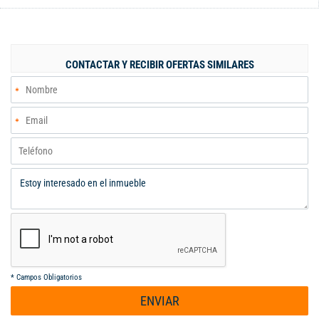
optimizada permite disfrutar de espacios iluminados y
funcionales, perfectos para el día a día. El apartamento, ofrece
un parqueadero privado, brindando seguridad y conveniencia.
Ubicado en un estrato 5, usted podrá disfrutar de la cercanía a
CONTACTAR Y RECIBIR OFERTAS SIMILARES
importantes vías de acceso, centros comerciales y espacios
recreativos que enriquecen la calidad de vida en esta vibrante
localidad. No pierda la oportunidad de vivir en un lugar que
combina confort y excelente ubicación. Contáctenos para más
información y agende su visita.
*
Campos Obligatorios
ENVIAR