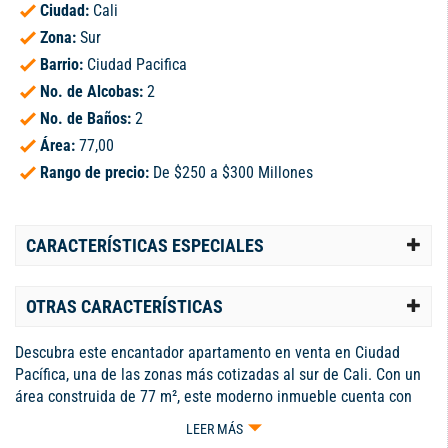
Ciudad:
Cali
Zona:
Sur
Barrio:
Ciudad Pacifica
No. de Alcobas:
2
No. de Baños:
2
Área:
77,00
Rango de precio:
De $250 a $300 Millones
CARACTERÍSTICAS ESPECIALES
OTRAS CARACTERÍSTICAS
Descubra este encantador apartamento en venta en Ciudad
Pacífica, una de las zonas más cotizadas al sur de Cali. Con un
área construida de 77 m², este moderno inmueble cuenta con
dos acogedoras habitaciones y dos baños, ideal para familias o
LEER MÁS
parejas que buscan comodidad y estilo. Su distribución