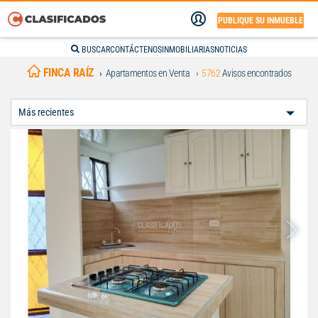
PUBLIQUE SU INMUEBLE
BUSCAR
CONTÁCTENOS
INMOBILIARIAS
NOTICIAS
FINCA RAÍZ
Apartamentos en Venta
5762
Avisos encontrados
Ordenar
Por: