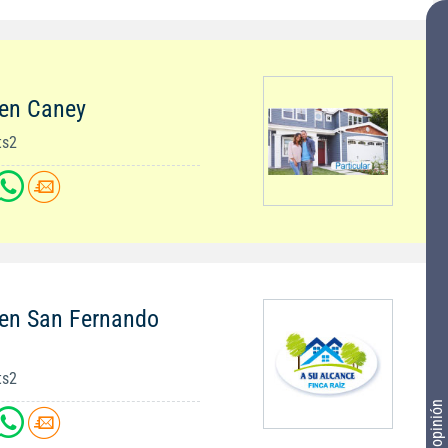
 en Caney
ts2
 en San Fernando
ts2
Tu opinión