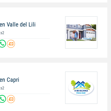
n Valle del Lili
ts2
en Capri
ts2