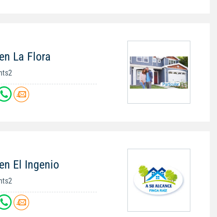
en La Flora
mts2
en El Ingenio
mts2