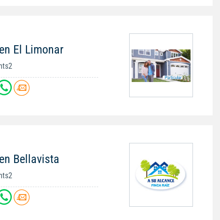
en El Limonar
mts2
en Bellavista
mts2