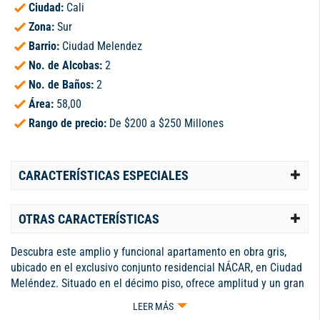
Ciudad:
Cali
Zona:
Sur
Barrio:
Ciudad Melendez
No. de Alcobas:
2
No. de Baños:
2
Área:
58,00
Rango de precio:
De $200 a $250 Millones
CARACTERÍSTICAS ESPECIALES
OTRAS CARACTERÍSTICAS
Descubra este amplio y funcional apartamento en obra gris,
ubicado en el exclusivo conjunto residencial NÁCAR, en Ciudad
Meléndez. Situado en el décimo piso, ofrece amplitud y un gran
potencial de personalización a tu gusto. Ubicación privilegiada
LEER MÁS
en piso alto con doble ascensor, 2 habitaciones, con opción de