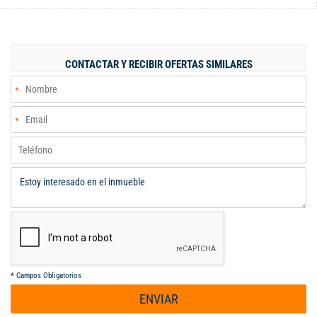
adaptar el estudio como tercera alcoba,baño privado en la
habitación principal + baño social,sala-comedor amplia con
excelente iluminación natural,balcón con vista externa,perfecto
para relajarse,cocina y zona de ropas
CONTACTAR Y RECIBIR OFERTAS SIMILARES
independientes,parqueadero privado incluido. Las amenidades
que te ofrece el conjunto residencial son: Piscinas para adultos
y niños,zonas verdes y parque infantil,salón social para
eventos,seguridad privada 24/7. Una excelente oportunidad
para diseñar y personalizar su hogar a su gusto. ¡Contáctenos
para más información o para agendar una visita!
*
Campos Obligatorios
ENVIAR