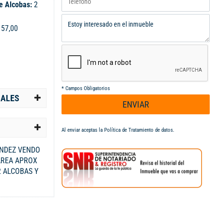
e Alcobas:
2
:
57,00
*
Campos Obligatorios
IALES
ENVIAR
Al enviar aceptas la
Política de Tratamiento de datos
.
ENDEZ VENDO
AREA APROX
 ALCOBAS Y
N, COCINA
CIOS, DOS
ERO
, NIÑOS,