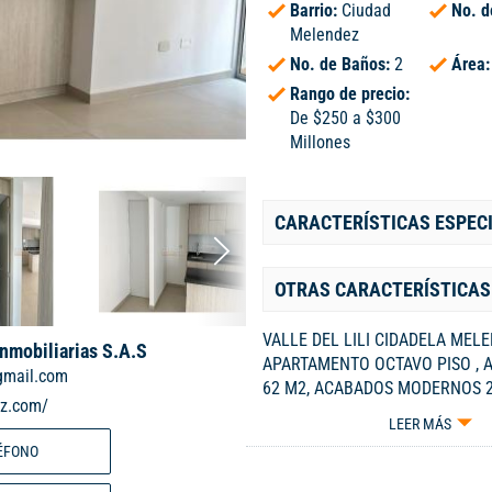
Barrio:
Ciudad
No. d
Melendez
No. de Baños:
2
Área
Rango de precio:
De $250 a $300
Millones
CARACTERÍSTICAS ESPEC
OTRAS CARACTERÍSTICAS
VALLE DEL LILI CIDADELA MEL
Inmobiliarias S.A.S
APARTAMENTO OCTAVO PISO , 
gmail.com
62 M2, ACABADOS MODERNOS 2
iz.com/
ESTUDIO SALA COMEDOR BALCO
LEER MÁS
INTEGRAL ABIERTA ZONA DE OFI
ÉFONO
BAÑOS COMPLETOS, PARQUED
COMUNITARIO,PISCINA ADULTOS