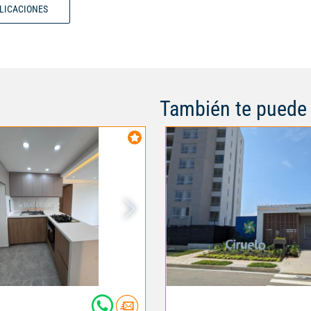
BLICACIONES
PARQUE INFANTIL CANCHA POL
PRECIO $270.000.000 INFO WA 
3148078658
También te puede 