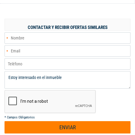
de tus vehículos. Su diseño moderno y elegante crea un
ambiente acogedor y sofisticado. Disfruta de la tranquilidad y
las vistas panorámicas que este hogar tiene para ofrecer. ¡No
pierdas la oportunidad de vivir en este exclusivo lugar!
CONTACTAR Y RECIBIR OFERTAS SIMILARES
Contáctanos para más información
*
Campos Obligatorios
ENVIAR