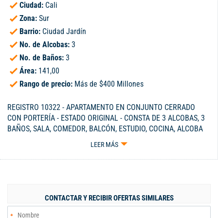
Ciudad:
Cali
Zona:
Sur
Barrio:
Ciudad Jardín
No. de Alcobas:
3
No. de Baños:
3
Área:
141,00
Rango de precio:
Más de $400 Millones
REGISTRO 10322 - APARTAMENTO EN CONJUNTO CERRADO
CON PORTERÍA - ESTADO ORIGINAL - CONSTA DE 3 ALCOBAS, 3
BAÑOS, SALA, COMEDOR, BALCÓN, ESTUDIO, COCINA, ALCOBA
DE SERVICIO CON BAÑO, ZONA DE OFICIOS, PISOS EN MÁRMOL
LEER MÁS
BEIGE - TIENE 2 GARAJES - ZONA SOCIAL: ZONA HÚMEDA,
PISCINA, SENDEROS PARA CAMINAR - CELULAR 300-3229115.
CONTACTAR Y RECIBIR OFERTAS SIMILARES