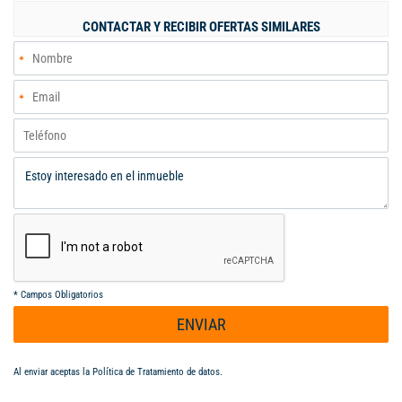
centro comercial Palmas Mall, clínica Lungavita, restaurantes y
CONTACTAR Y RECIBIR OFERTAS SIMILARES
comercio variado a solo unas cuadras El lugar ideal para vivir,
será un placer enseñárselo.
*
Campos Obligatorios
ENVIAR
Al enviar aceptas la
Política de Tratamiento de datos
.