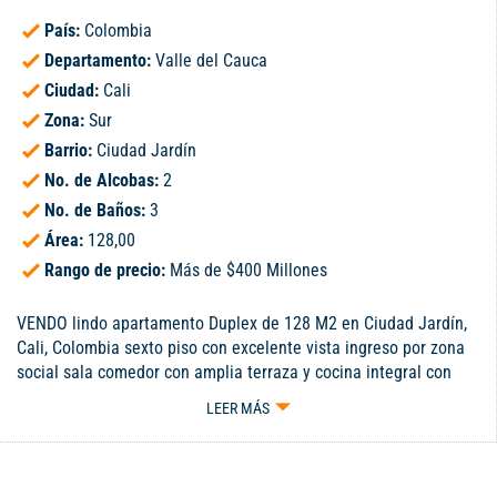
País:
Colombia
Departamento:
Valle del Cauca
Ciudad:
Cali
Zona:
Sur
Barrio:
Ciudad Jardín
No. de Alcobas:
2
No. de Baños:
3
Área:
128,00
Rango de precio:
Más de $400 Millones
VENDO lindo apartamento Duplex de 128 M2 en Ciudad Jardín,
Cali, Colombia sexto piso con excelente vista ingreso por zona
social sala comedor con amplia terraza y cocina integral con
excente vista, en el piso inferior cuenta con dos amplias
LEER MÁS
habitaciones con baño, walking Closet y terraza cada una y Star
de TV, el edificio cuenta con gimnasio salón social y
piscina Rodeado de todas las comodidades que hacen la vida
agradable como supermercados Carulla y D1, helados Ventoline,