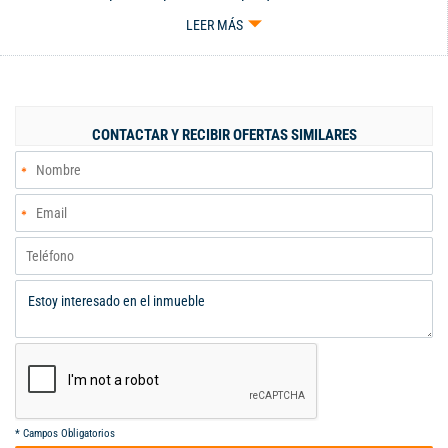
deposito, el apto consta de 3 habitaciones, 3 baños, cocina
LEER MÁS
integral, acabados de madera modernos, sala comedor que
integra el balcón, zona de ropas y lavadero, precio $735
millones. Area: 156 mtrs, adm $750.000 Cel. 3184559415-
3113270915 gilchar
CONTACTAR Y RECIBIR OFERTAS SIMILARES
*
Campos Obligatorios