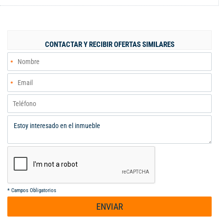
espacio para sala-comedor, balcón 3ra alcoba abierta, alcoba
ppal espacio para baño, 2da alcoba, baño de alcobas, cocina,
además cuenta con parqueadero en sotano. El apartamento se
encuentra en un estrato 4, lo que garantiza un entorno tranquilo
CONTACTAR Y RECIBIR OFERTAS SIMILARES
y seguro, cercano a importantes vías de acceso, centros
comerciales y zonas verdes, perfectas para disfrutar de la vida
al aire libre. Además, la zona cuenta con una variedad de
servicios y comodidades que hacen la vida más práctica y
agradable. Esta es la oportunidad ideal para quienes buscan
personalizar su espacio. No deje pasar la ocasión de invertir en
este proyecto que promete ser el hogar perfecto.
*
Campos Obligatorios
ENVIAR