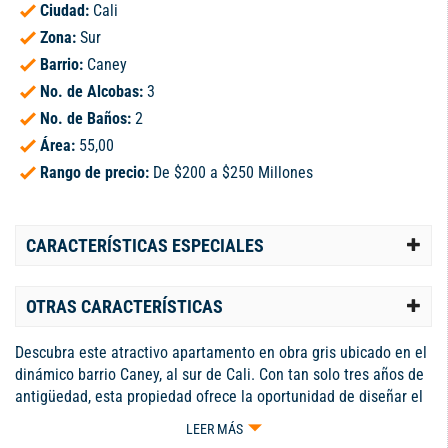
Ciudad:
Cali
Zona:
Sur
Barrio:
Caney
No. de Alcobas:
3
No. de Baños:
2
Área:
55,00
Rango de precio:
De $200 a $250 Millones
CARACTERÍSTICAS ESPECIALES
OTRAS CARACTERÍSTICAS
Descubra este atractivo apartamento en obra gris ubicado en el
dinámico barrio Caney, al sur de Cali. Con tan solo tres años de
antigüedad, esta propiedad ofrece la oportunidad de diseñar el
hogar de sus sueños. Su distribución permite aprovechar al
LEER MÁS
máximo cada rincón, brindando amplios espacios que incluyen