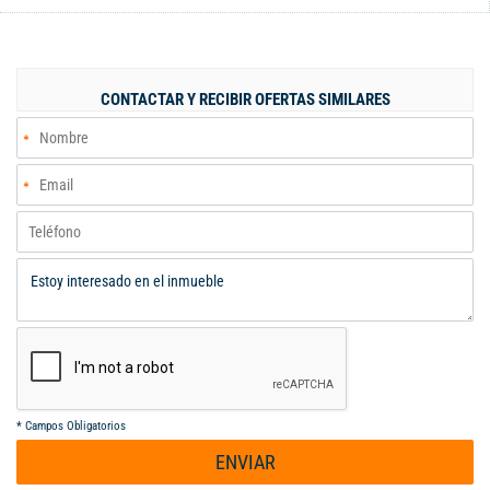
cómodos y funcionales, además de ofrecer una agradable vista
hacia el parque y los senderos peatonales del sector. El
apartamento cuenta con una amplia sala-comedor que se
beneficia de una excelente iluminación natural, creando un
CONTACTAR Y RECIBIR OFERTAS SIMILARES
ambiente cálido y acogedor. La cocina, de distribución práctica,
está equipada con gabinetes inferiores y una estufa empotrada
a gas de cuatro boquillas, además de contar con acceso a una
cómoda zona de oficios independiente con lavadero. Dispone de
tres habitaciones, la principal con clóset y ventana al exterior, y
dos adicionales que ofrecen buena iluminación y comodidad.
Este apartamento es ideal para quienes buscan un estilo de
vida tranquilo en un entor
*
Campos Obligatorios
ENVIAR