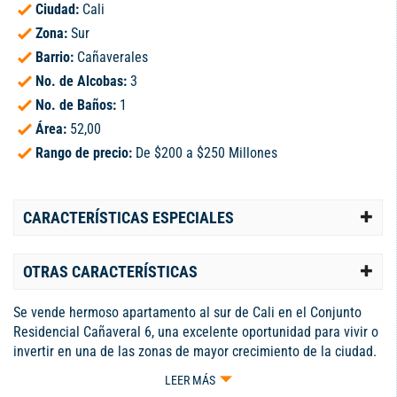
Ciudad:
Cali
Zona:
Sur
Barrio:
Cañaverales
No. de Alcobas:
3
No. de Baños:
1
Área:
52,00
Rango de precio:
De $200 a $250 Millones
CARACTERÍSTICAS ESPECIALES
OTRAS CARACTERÍSTICAS
Se vende hermoso apartamento al sur de Cali en el Conjunto
Residencial Cañaveral 6, una excelente oportunidad para vivir o
invertir en una de las zonas de mayor crecimiento de la ciudad.
Este acogedor inmueble, con tan solo un año de antigüedad, se
LEER MÁS
encuentra en un segundo piso y destaca por sus espacios