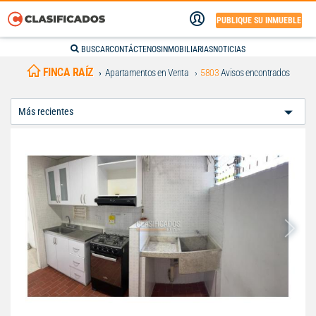
PUBLIQUE SU INMUEBLE
BUSCAR
CONTÁCTENOS
INMOBILIARIAS
NOTICIAS
FINCA RAÍZ
Apartamentos en Venta
5803
Avisos encontrados
Ordenar
Por: