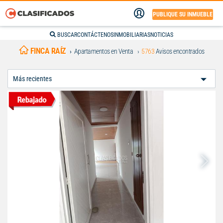
PUBLIQUE SU INMUEBLE
BUSCAR
CONTÁCTENOS
INMOBILIARIAS
NOTICIAS
FINCA RAÍZ
Apartamentos en Venta
5763
Avisos encontrados
Ordenar
Por: