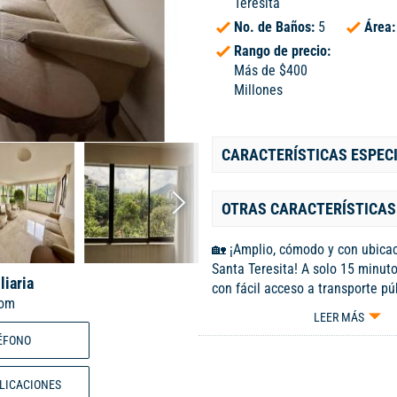
Teresita
No. de Baños:
5
Área
Rango de precio:
Más de $400
Millones
CARACTERÍSTICAS ESPEC
OTRAS CARACTERÍSTICAS
🏡 ¡Amplio, cómodo y con ubicac
Santa Teresita! A solo 15 minuto
liaria
con fácil acceso a transporte pú
com
m² con todo lo que necesitas: 3
LEER MÁS
baño, hall TV, dos salas, comedo
ÉFONO
gigante, zona de oficios y cuar
completo. Incluye 2 garajes y de
BLICACIONES
Inicio de Santa Teresita — ubica