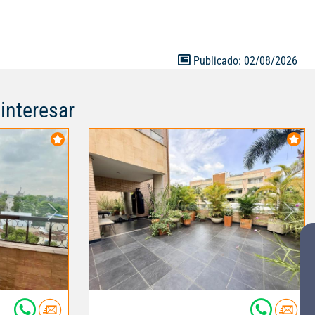
nos ya y ven a
el 3148944132
Publicado: 02/08/2026
interesar