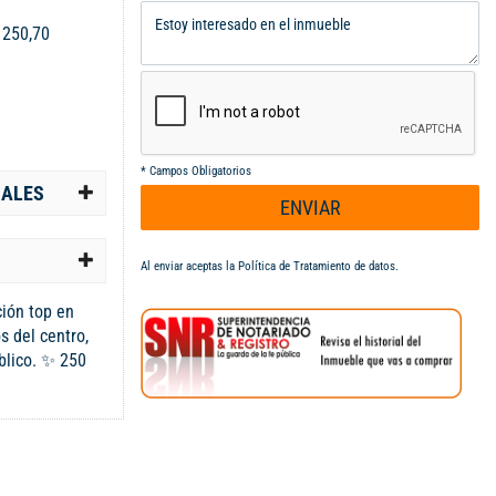
:
250,70
*
Campos Obligatorios
IALES
ENVIAR
Al enviar aceptas la
Política de Tratamiento de datos
.
ión top en
s del centro,
blico. ✨ 250
 alcobas con
r, cocina
to de empleada
pósito. 📍
ción perfecta,