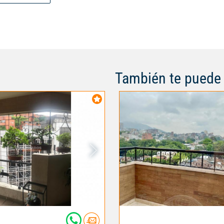
listo para mudarte. 📞 Contácta
conocerlo. ¡Te va a encantar! t
También te puede 