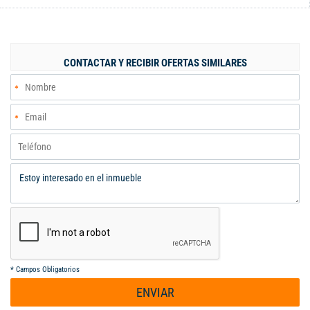
frente. Nadie le podrá tapar la vista. 3 parqueaderos
independientes y 1 depósito Vr admon: $2.500.000
CONTACTAR Y RECIBIR OFERTAS SIMILARES
*
Campos Obligatorios
ENVIAR