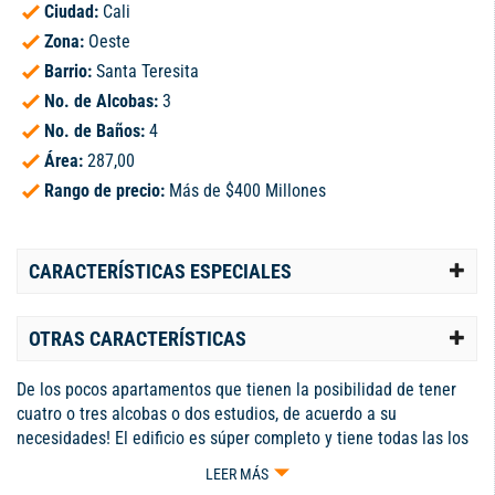
Ciudad:
Cali
Zona:
Oeste
Barrio:
Santa Teresita
No. de Alcobas:
3
No. de Baños:
4
Área:
287,00
Rango de precio:
Más de $400 Millones
CARACTERÍSTICAS ESPECIALES
OTRAS CARACTERÍSTICAS
De los pocos apartamentos que tienen la posibilidad de tener
cuatro o tres alcobas o dos estudios, de acuerdo a su
necesidades! El edificio es súper completo y tiene todas las los
amenices que uno busca en un apartamento de esta calidad. La
LEER MÁS
vista es lo mejor, no le da el sol al balcón y tiene todo Cali al