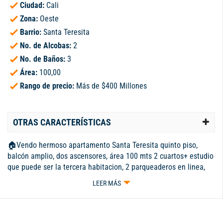
Ciudad:
Cali
Zona:
Oeste
Barrio:
Santa Teresita
No. de Alcobas:
2
No. de Baños:
3
Área:
100,00
Rango de precio:
Más de $400 Millones
OTRAS CARACTERÍSTICAS
🏠Vendo hermoso apartamento Santa Teresita quinto piso,
balcón amplio, dos ascensores, área 100 mts 2 cuartos+ estudio
que puede ser la tercera habitacion, 2 parqueaderos en linea,
depósito, precio 500 millones, ADM:750.000 Balcon bonita vista,
LEER MÁS
piscina salón social , gimnasiocel. 318 455 94 15 - 311 327 3915
glovas