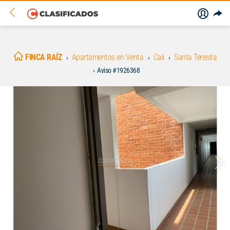
FINCA RAÍZ
Apartamentos en Venta
Cali
Santa Teresita
Aviso #1926368