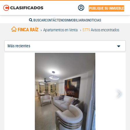
PUBLIQUE SU INMUEBLE
BUSCAR
CONTÁCTENOS
INMOBILIARIAS
NOTICIAS
FINCA RAÍZ
Apartamentos en Venta
5779
Avisos encontrados
Ordenar
Por: