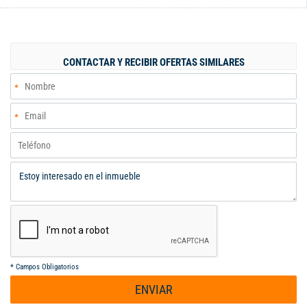
walking closet la cocina es tipo americana de lujo con todos sus
acabados en mármol la propiedad coste de una sala súper
grande dándole una frescura a todo el apartamento onza
también con un balcón completo que tiene una excelente vista
CONTACTAR Y RECIBIR OFERTAS SIMILARES
a la ciudad para disfrutar de atardeceres en familia El
apartamento cuenta también con tres parqueaderos propios
paralelos para Gran comodidad de su nuevo propietario es una
excelente zona con un muy buen clima templado... Es una zona
residencial de gran exclusividad para gente de buen vivir para
los que les gusta vivir con todos.los lujos y en el mejor clima de
la Ciudad de Cali El apartamento está el día el precio está de
oportunidad es negociable
*
Campos Obligatorios
ENVIAR