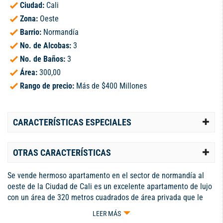
Ciudad:
Cali
Zona:
Oeste
Barrio:
Normandía
No. de Alcobas:
3
No. de Baños:
3
Área:
300,00
Rango de precio:
Más de $400 Millones
CARACTERÍSTICAS ESPECIALES
OTRAS CARACTERÍSTICAS
Se vende hermoso apartamento en el sector de normandía al
oeste de la Ciudad de Cali es un excelente apartamento de lujo
con un área de 320 metros cuadrados de área privada que le
dan una gran amplitud confort y lujo que consta de tres
LEER MÁS
habitaciones grandes todas con clóset y baño la principal con