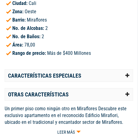
Ciudad:
Cali
Zona:
Oeste
Barrio:
Miraflores
No. de Alcobas:
2
No. de Baños:
2
Área:
78,00
Rango de precio:
Más de $400 Millones
CARACTERÍSTICAS ESPECIALES
OTRAS CARACTERÍSTICAS
Un primer piso como ningún otro en Miraflores Descubre este
exclusivo apartamento en el reconocido Edificio Mirafiori,
ubicado en el tradicional y encantador sector de Miraflores.
Aunque es un primer piso, su altura privilegiada te permite
LEER MÁS
disfrutar de una vista abierta y agradable, algo poco común en