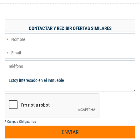
este tipo de apartamentos, pero lo que realmente lo hace único
es su espectacular terraza privada amplia perfecta para:
Diseñar tu propio jacuzzi Crear una zona BBQ privada Disfrutar
con tus mascotas con total libertad ‍‍‍ Compartir momentos
CONTACTAR Y RECIBIR OFERTAS SIMILARES
inolvidables en familia o con amigos El interior del apartamento
combina comodidad, frescura y diseño moderno: ️ 2
habitaciones, ambas con acceso directo a la terraza, la
habitación principal con baño privado y Vestier Cocina tipo
americana, ideal para integrar espacios Excelente ventilación
natural, estado casi para estrenar Y como complemento, el
edificio eleva tu estilo de vida con Piscina en terraza con vista
panorámica, zona BBQ, GYM, turco
*
Campos Obligatorios
ENVIAR