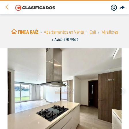
FINCA RAÍZ
Apartamentos en Venta
Cali
Miraflores
Aviso #2079696