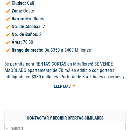
Ciudad:
Cali
Zona:
Oeste
Barrio:
Miraflores
No. de Alcobas:
2
No. de Baños:
2
Área:
70,00
Rango de precio:
De $350 a $400 Millones
Se permite para RENTAS CORTAS en Miraflores! SE VENDE
AMOBLADO apartamento de 70 m2 en edificio con portería
inteligente en $380 millones. Porteria de 8 a 6 lunes a viernes y
sabado de 8 a 12. Pero todo es automatizado con
LEER MÁS
huella/tarjeta. Admon $535.000. Piso 2 sin ascensor. Consta de:
2 alcobas 2 baños Balcón Cocina abierta Sala comedor 1
parqueadero
CONTACTAR Y RECIBIR OFERTAS SIMILARES