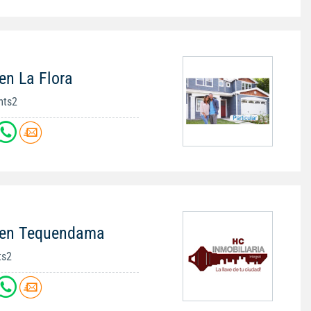
en La Flora
mts2
 en Tequendama
ts2