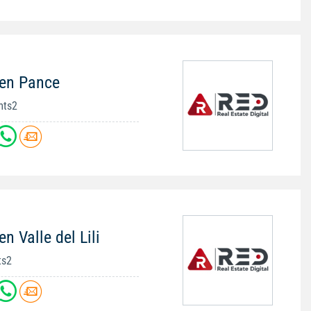
 en Pance
mts2
n Valle del Lili
ts2