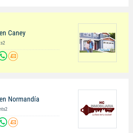
 en Caney
ts2
 en Normandía
mts2