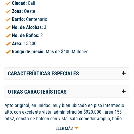
Ciudad:
Cali
Zona:
Oeste
Barrio:
Centenario
No. de Alcobas:
3
No. de Baños:
2
Área:
153,00
Rango de precio:
Más de $400 Millones
CARACTERÍSTICAS ESPECIALES
OTRAS CARACTERÍSTICAS
Apto original, en unidad, muy bien ubicado en piso intermedio
alto, con excelente vista, administración $920.000 , área 153
mts2, consta de balcón con vista, sala comedor amplia, baño
social, cocina integral cerrada, zona de oficios independiente,
LEER MÁS
alcoba de servicio con baño, hall de alcobas, 3 habitaciones la