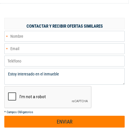
principal con baño vestiert, baño de alcobas, parqueadero doble,
la unidad cuenta con piscina, zona húmeda, salón social,
gimnasio, zona infantil.
CONTACTAR Y RECIBIR OFERTAS SIMILARES
*
Campos Obligatorios
ENVIAR