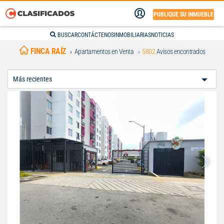
PUBLIQUE SU INMUEBLE
BUSCAR
CONTÁCTENOS
INMOBILIARIAS
NOTICIAS
FINCA RAÍZ
Apartamentos en Venta
5802
Avisos encontrados
Ordenar
Por: