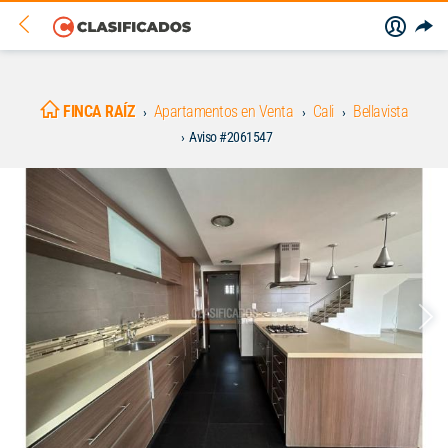
FINCA RAÍZ
Apartamentos en Venta
Cali
Bellavista
Aviso #2061547