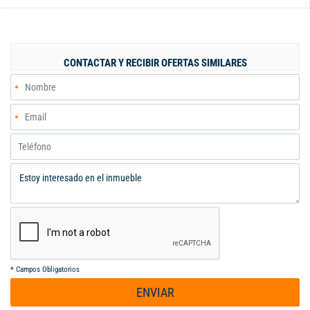
INTEGRAL AMERICANA AMPLIA, ZONA DE OFICIOS, BAÑO
SOCIAL, ALCOBA PRINCIPAL CON BAÑO PRIVADO Y VESTIER,
DOS (2) ALCOBAS AUXILIARES, BAÑO DE ALCOBAS AUXILIARES,
AIRES ACONDICIONADOS Y PISOS DE PORCELANATO. PISCINA,
CONTACTAR Y RECIBIR OFERTAS SIMILARES
DOS PARQUEADEROS. ADMINISTRACION $ 1.900.000. PRECIO
DE VENTA $ 800 MILLONES NEGOCIABLES. ... - Código 9767950
*
Campos Obligatorios
ENVIAR