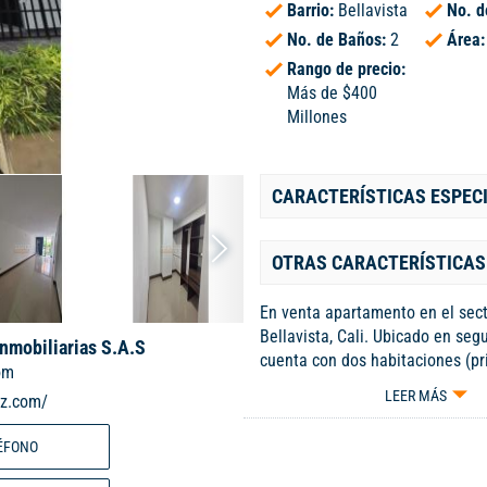
Barrio:
Bellavista
No. d
No. de Baños:
2
Área
Rango de precio:
Más de $400
Millones
CARACTERÍSTICAS ESPEC
OTRAS CARACTERÍSTICAS
En venta apartamento en el sec
Bellavista, Cali. Ubicado en seg
Inmobiliarias S.A.S
cuenta con dos habitaciones (pr
om
vestier y baño privado), baño aux
LEER MÁS
iz.com/
comedor amplia, balcón, cocina 
de oficios independiente y parq
ÉFONO
sótano. El edificio cuenta con p
infantil en la terraza, ofreciend