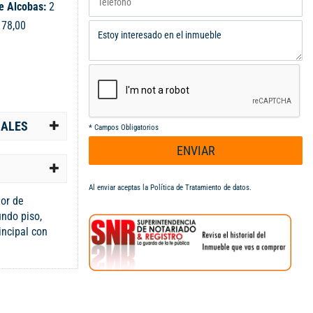
e Alcobas:
2
:
78,00
IALES
*
Campos Obligatorios
ENVIAR
Al enviar aceptas la
Política de Tratamiento de datos
.
tor de
undo piso,
incipal con
iliar, sala
integral, zona
ueadero en
iscina y zona
o confort, buena