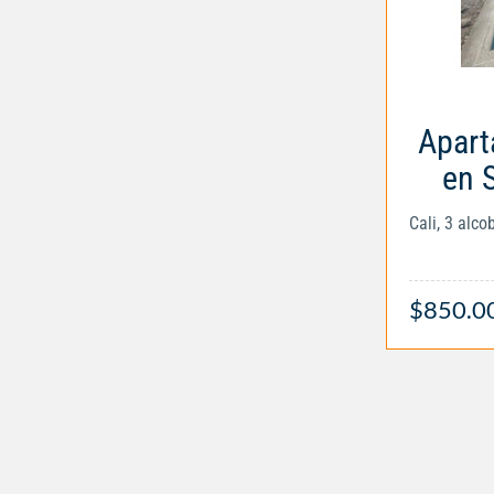
Apart
en 
Cali, 3 alc
$850.0