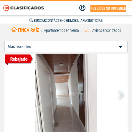
PUBLIQUE SU INMUEBLE
BUSCAR
CONTÁCTENOS
INMOBILIARIAS
NOTICIAS
FINCA RAÍZ
Apartamentos en Venta
5763
Avisos encontrados
Ordenar
Por: