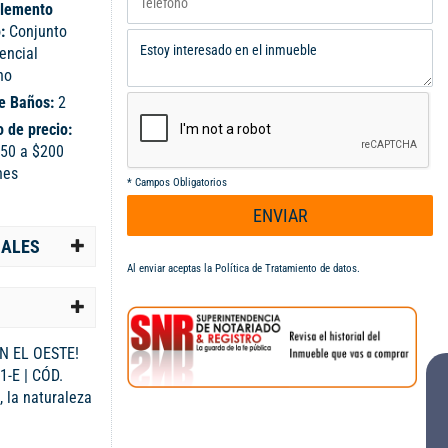
lemento
o:
Conjunto
encial
no
e Baños:
2
 de precio:
50 a $200
nes
*
Campos Obligatorios
ENVIAR
IALES
Al enviar aceptas la
Política de Tratamiento de datos
.
N EL OESTE!
-E | CÓD.
, la naturaleza
io inigualable!
ra parejas,