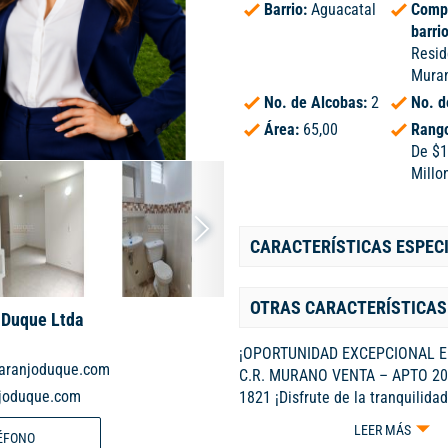
Barrio:
Aguacatal
Comp
barri
Resid
Mura
No. de Alcobas:
2
No. d
Área:
65,00
Rango
De $1
Millo
CARACTERÍSTICAS ESPEC
OTRAS CARACTERÍSTICAS
o Duque Ltda
¡OPORTUNIDAD EXCEPCIONAL E
naranjoduque.com
C.R. MURANO VENTA – APTO 201
njoduque.com
1821 ¡Disfrute de la tranquilidad
y la frescura del oeste a un prec
LEER MÁS
ÉFONO
Excelente apartamento, ideal pa