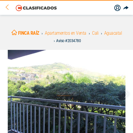
FINCA RAÍZ
Apartamentos en Venta
Cali
Aguacatal
Aviso #2034780