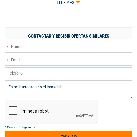
LEER MÁS
excelente vista al Cerro de Cristo Rey, dos parqueaderos en
sótano y un depósito. INFORMES: MANUEL GALEANO
300419500
CONTACTAR Y RECIBIR OFERTAS SIMILARES
*
Campos Obligatorios