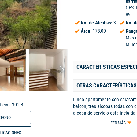
barri
OESTE
89
No. de Alcobas:
3
No. d
Área:
178,00
Rango
Más 
Millo
CARACTERÍSTICAS ESPEC
OTRAS CARACTERÍSTICAS
Lindo apartamento con salacome
ficina 301 B
balcón, tres alcobas todas con c
alcoba de servicio esta incluida
ÉFONO
oficios, 2 parqueaderos, portería
LEER MÁS
salón común, gimnasio, jacuzzi, 
BLICACIONES
piscina, citófono, juegos infantil