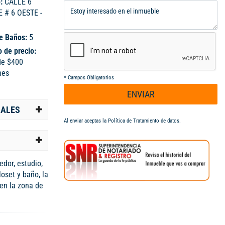
o:
CALLE 6
 # 6 OESTE -
e Baños:
5
 de precio:
de $400
nes
*
Campos Obligatorios
ENVIAR
IALES
Al enviar aceptas la
Política de Tratamiento de datos
.
dor, estudio,
loset y baño, la
 en la zona de
, calentador,
ascensor, gas,
es.