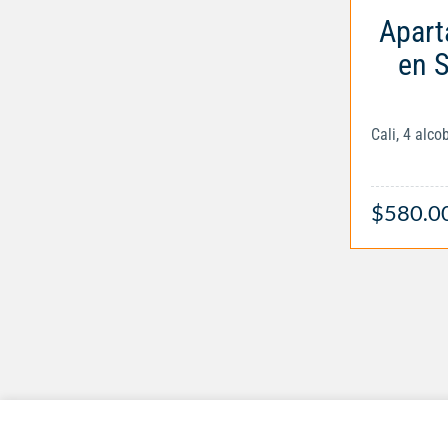
Apart
en S
Cali, 4 alc
$580.0