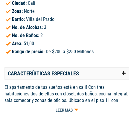
Ciudad:
Cali
Zona:
Norte
Barrio:
Villa del Prado
No. de Alcobas:
3
No. de Baños:
2
Área:
51,00
Rango de precio:
De $200 a $250 Millones
CARACTERÍSTICAS ESPECIALES
El apartamento de tus sueños está en cali! Con tres
habitaciones dos de ellas con clóset, dos baños, cocina integral,
sala comedor y zonas de oficios. Ubicado en el piso 11 con
excelente vista e iluminación, detrás del metro de la 70 y cerca
LEER MÁS
de dollacity, D1, panadería, restaurante. La unidad cuenta con
piscina de niños y adultos, salón social, parque infantil,
parqueadero comunitario. No esperes más para agendar tu cita.