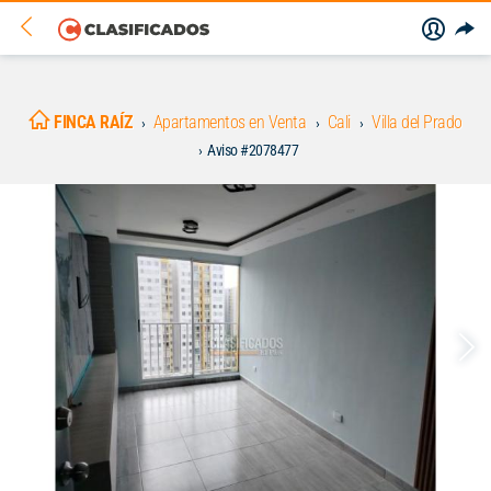
FINCA RAÍZ
Apartamentos en Venta
Cali
Villa del Prado
Aviso #2078477